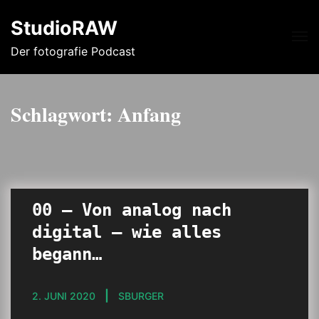
StudioRAW
Me
Der fotografie Podcast
Schlagwort:
Anfang
00 – Von analog nach
digital – wie alles
begann…
2. JUNI 2020
SBURGER