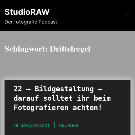
StudioRAW
Me
Der fotografie Podcast
Schlagwort:
Drittelregel
22 – Bildgestaltung –
darauf solltet ihr beim
Fotografieren achten!
18. JANUAR 2021
SBURGER