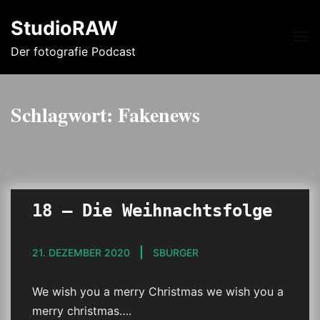
StudioRAW
Me
Der fotografie Podcast
Schlagwort:
Fakenews
18 – Die Weihnachtsfolge
21. DEZEMBER 2020
SBURGER
We wish you a merry Christmas we wish you a
merry christmas….