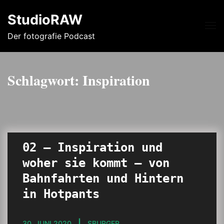
StudioRAW
Me
Der fotografie Podcast
Schlagwort:
Inspiration
02 – Inspiration und
woher sie kommt – von
Bahnfahrten und Hintern
in Hotpants
30. JUNI 2020
SBURGER