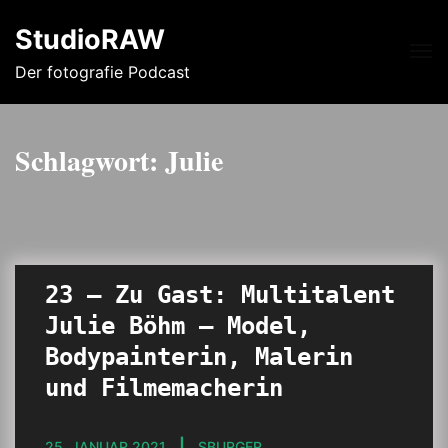
StudioRAW
Me
Der fotografie Podcast
Schlagwort:
Julie
23 – Zu Gast: Multitalent
Julie Böhm – Model,
Bodypainterin, Malerin
und Filmemacherin
25. JANUAR 2021
SBURGER