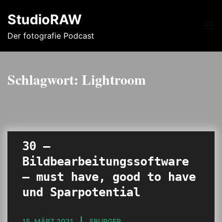
StudioRAW
Me
Der fotografie Podcast
Schlagwort:
Lightroom
30 –
Bildbearbeitungssoftware
– must have, good to have
und Sparpotential
15. MÄRZ 2021
SBURGER