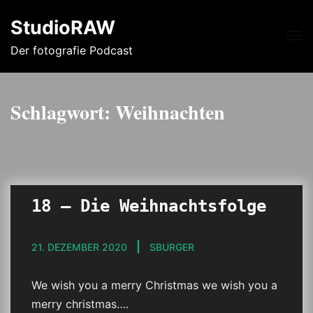
StudioRAW
Me
Der fotografie Podcast
Schlagwort:
Weihnachten
18 – Die Weihnachtsfolge
21. DEZEMBER 2020
SBURGER
We wish you a merry Christmas we wish you a
merry christmas….