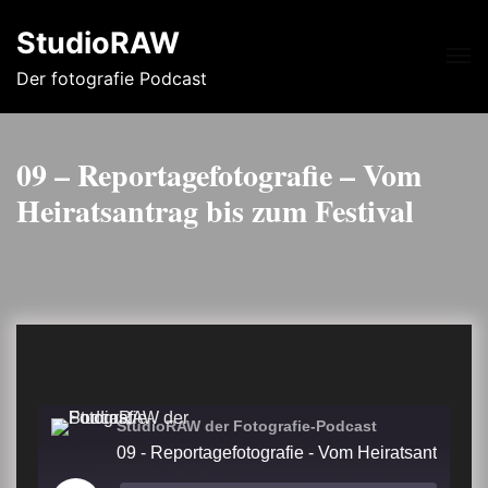
StudioRAW
Me
Der fotografie Podcast
09 – Reportagefotografie – Vom
Heiratsantrag bis zum Festival
StudioRAW der Fotografie-Podcast
09 - Reportagefotografie - Vom Heiratsant