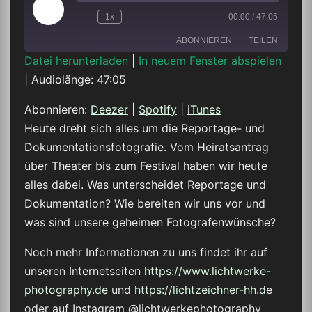
Play
1x
00:00
/
47:05
Episode
ABONNIEREN
TEILEN
Datei herunterladen
|
In neuem Fenster abspielen
|
Audiolänge: 47:05
TEILEN
Deezer
Spotify
iTunes
Abonnieren:
Deezer
|
Spotify
|
iTunes
LINK
Heute dreht sich alles um die Reportage- und
RSS FEED
Dokumentationsfotografie. Vom Heiratsantrag
EMBED
über Theater bis zum Festival haben wir heute
alles dabei. Was unterscheidet Reportage und
Dokumentation? Wie bereiten wir uns vor und
was sind unsere geheimen Fotografenwünsche?
Noch mehr Informationen zu uns findet ihr auf
unseren Internetseiten
https://www.lichtwerke-
photography.de
und
https://lichtzeichner-hh.d
e
oder auf Instagram @lichtwerkephotography