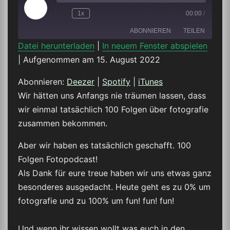
Play
1x
00:00
/
Episode
ABONNIEREN
TEILEN
Datei herunterladen
|
In neuem Fenster abspielen
|
Aufgenommen am 15. August 2022
TEILEN
Deezer
Spotify
iTunes
Abonnieren:
Deezer
|
Spotify
|
iTunes
LINK
Wir hätten uns Anfangs nie träumen lassen, dass
RSS FEED
wir einmal tatsächlich 100 Folgen über fotografie
EMBED
zusammen bekommen.
Aber wir haben es tatsächlich geschafft. 100
Folgen Fotopodcast!
Als Dank für eure treue haben wir uns etwas ganz
besonderes ausgedacht. Heute geht es zu 0% um
fotografie und zu 100% um fun! fun! fun!
Und wenn ihr wissen wollt was euch in den