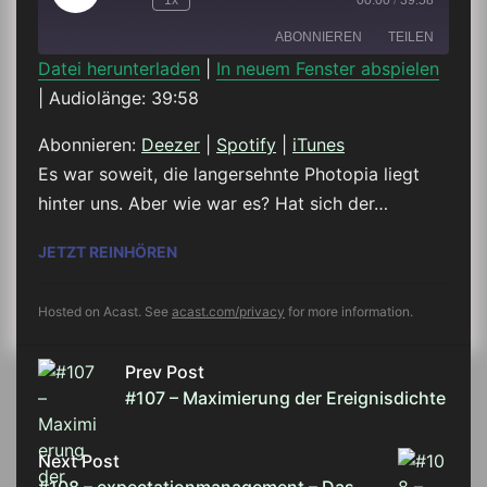
1x
00:00
/
39:58
Episode
ABONNIEREN
TEILEN
Datei herunterladen
|
In neuem Fenster abspielen
|
Audiolänge: 39:58
TEILEN
Deezer
Spotify
iTunes
Abonnieren:
Deezer
|
Spotify
|
iTunes
LINK
Es war soweit, die langersehnte Photopia liegt
RSS FEED
hinter uns. Aber wie war es? Hat sich der…
EMBED
#108 – EXPECTATIONMANAGEMENT – DA
JETZT REINHÖREN
Hosted on Acast. See
acast.com/privacy
for more information.
Prev Post
#107 – Maximierung der Ereignisdichte
Next Post