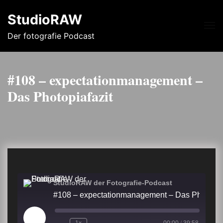
StudioRAW
Me
Der fotografie Podcast
#108 – expectationmanagement –
Das Photopiafazit
StudioRAW der Fotografie-Podcast
#108 – expectationmanagement – Das P
Play