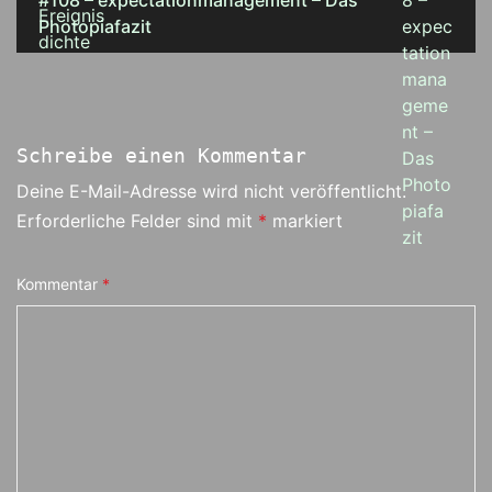
#108 – expectationmanagement – Das
Photopiafazit
Schreibe einen Kommentar
Deine E-Mail-Adresse wird nicht veröffentlicht.
Erforderliche Felder sind mit
*
markiert
Kommentar
*