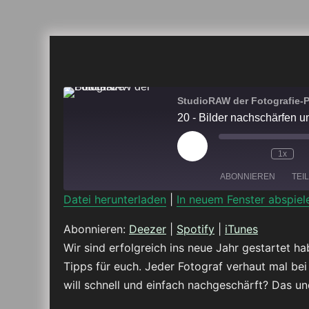
StudioRAW der Fotografie-
20 - Bilder nachschärfen u
Play
1x
Episode
ABONNIEREN
TEI
Datei herunterladen
|
In neuem Fenster abspiel
TEILEN
Deezer
Abonnieren:
Deezer
|
Spotify
|
iTunes
Wir sind erfolgreich ins neue Jahr gestartet h
RSS FEED
LINK
Tipps für euch. Jeder Fotograf verhaut mal be
will schnell und einfach nachgeschärft? Das u
EMBED