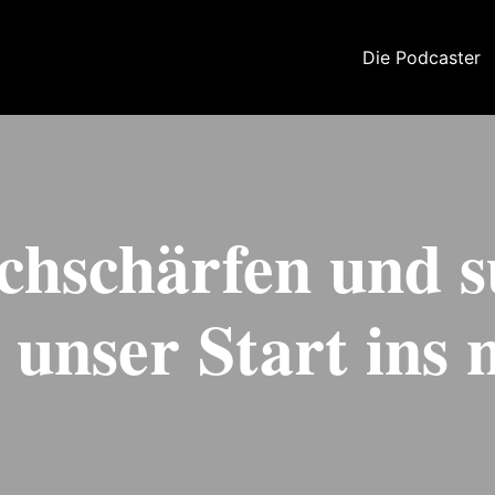
Die Podcaster
achschärfen und 
unser Start ins 