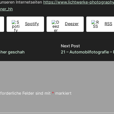
unseren Internetseiten
https://www.lichtwerke-photography
hner_hh
Spotify
Deezer
RSS
Next Post
isher geschah
21 – Automobilfotografie –
forderliche Felder sind mit
*
markiert