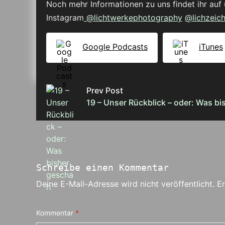
Noch mehr Informationen zu uns findet ihr auf 
Instagram
@lichtwerkephotography
@lichzeic
Google Podcasts
iTunes
Prev Post
19 – Unser Rückblick – oder: Was b
Schreibe einen Kommentar
Deine E-Mail-Adresse wird nicht veröffentlicht.
Er
Kommentar
*