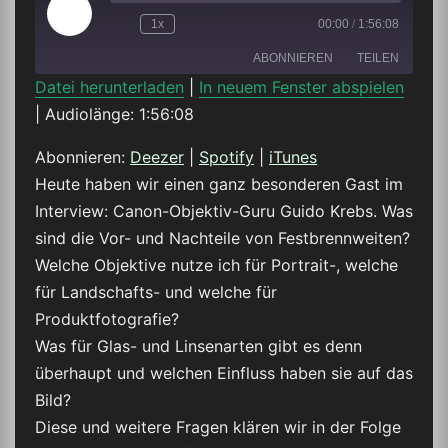
Play
1x
00:00
/
1:56:08
Episode
ABONNIEREN
TEILEN
Datei herunterladen
|
In neuem Fenster abspielen
|
Audiolänge: 1:56:08
TEILEN
Deezer
Spotify
iTunes
Abonnieren:
Deezer
|
Spotify
|
iTunes
LINK
Heute haben wir einen ganz besonderen Gast im
RSS FEED
Interview: Canon-Objektiv-Guru Guido Krebs. Was
EMBED
sind die Vor- und Nachteile von Festbrennweiten?
Welche Objektive nutze ich für Portrait-, welche
für Landschafts- und welche für
Produktfotografie?
Was für Glas- und Linsenarten gibt es denn
überhaupt und welchen Einfluss haben sie auf das
Bild?
Diese und weitere Fragen klären wir in der Folge