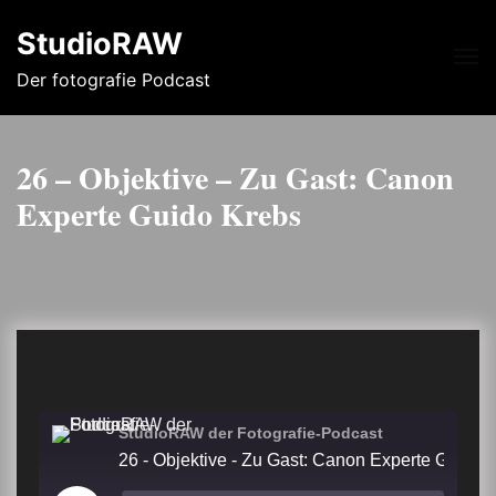
StudioRAW
Me
Der fotografie Podcast
26 – Objektive – Zu Gast: Canon
Experte Guido Krebs
StudioRAW der Fotografie-Podcast
26 - Objektive - Zu Gast: Canon Expert