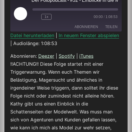
Der Fotopodcast - #32 - Einblicke in die Modelwelt - !TR
Play
1x
00:00
/
1:08:53
Episode
ABONNIEREN
TEILEN
Datei herunterladen
|
In neuem Fenster abspielen
|
Audiolänge: 1:08:53
TEILEN
Deezer
Spotify
iTunes
Abonnieren:
Deezer
|
Spotify
|
iTunes
LINK
!!ACHTUNG!! Diese Folge startet mit einer
RSS FEED
Triggerwarnung. Wenn euch Themen wir
EMBED
Belästigung, Magersucht und ähnliches in
irgendeiner Weise triggern, dann solltet ihr diese
Folge nicht oder zumindest nicht alleine hören.
Kathy gibt uns einen Einblick in die
Schattenseiten der Modelwelt. Was muss man
sich von Agenturen und Kunden gefallen lassen,
wie kann ich mich als Model zur wehr setzen,