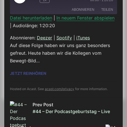
1x
00:00
/
1:20:20
Episode
ABONNIEREN
TEILEN
Datei herunterladen
|
In neuem Fenster abspielen
|
Audiolänge: 1:20:20
TEILEN
Deezer
Spotify
iTunes
Abonnieren:
Deezer
|
Spotify
|
iTunes
LINK
Auf diese Folge haben wir uns ganz besonders
RSS FEED
gefreut. Heute haben wir die Kollegen vom
EMBED
Bewegt-Bild…
#45 – VIDEOGRAFIE MIT ANJA & DANIEL 
JETZT REINHÖREN
Hosted on Acast. See
acast.com/privacy
for more information.
Prev Post
#44 – Der Podcastgeburtstag – Live