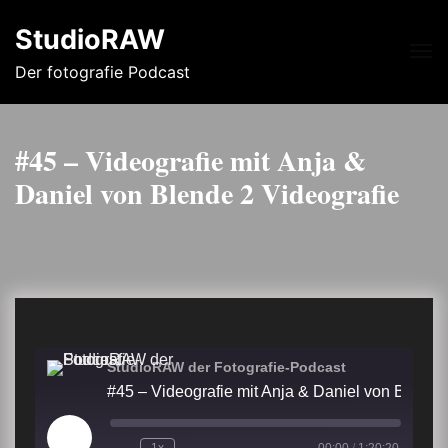
StudioRAW
Me
Der fotografie Podcast
#45 – Videografie mit Anja &
Daniel von Blende 2 Videografie
StudioRAW der Fotografie-Podcast
#45 – Videografie mit Anja & Daniel von Blend
Play