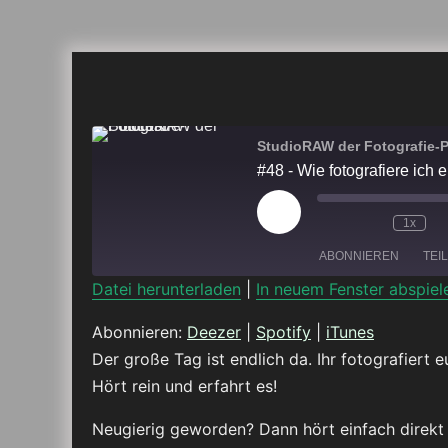
StudioRAW der Fotografie-
#48 - Wie fotografiere ich 
Play
1x
Episode
ABONNIEREN
TEI
Datei herunterladen
|
In neuem Fenster abspiel
TEILEN
Deezer
Abonnieren:
Deezer
|
Spotify
|
iTunes
Der große Tag ist endlich da. Ihr fotografiert 
RSS FEED
LINK
Hört rein und erfahrt es!
EMBED
Neugierig geworden? Dann hört einfach direkt 