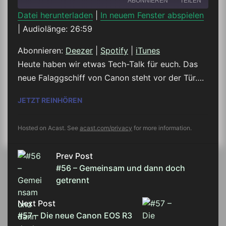
ABONNIEREN
TEILEN
Datei herunterladen
|
In neuem Fenster abspielen
|
Audiolänge: 26:59
TEILEN
Deezer
Spotify
iTunes
Abonnieren:
Deezer
|
Spotify
|
iTunes
LINK
Heute haben wir etwas Tech-Talk für euch. Das
RSS FEED
neue Falaggschiff von Canon steht vor der Tür….
EMBED
#57 – DIE NEUE CANON EOS R3
JETZT REINHÖREN
Hosted on Acast. See
acast.com/privacy
for more information.
Prev Post
#56 – Gemeinsam und dann doch
getrennt
Next Post
#57 – Die neue Canon EOS R3