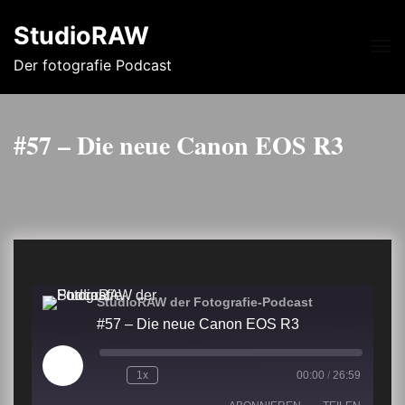
StudioRAW
Me
Der fotografie Podcast
#57 – Die neue Canon EOS R3
StudioRAW der Fotografie-Podcast
#57 – Die neue Canon EOS R3
Play
1x
00:00
/
26:59
Episode