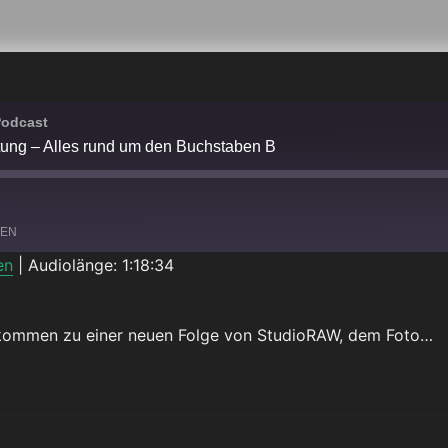
Podcast
htung – Alles rund um den Buchstaben B
LEN
en
|
Audiolänge: 1:18:34
Spotify
illkommen zu einer neuen Folge von StudioRAW, dem Foto…
UNG – ALLES RUND UM DEN BUCHSTABEN B