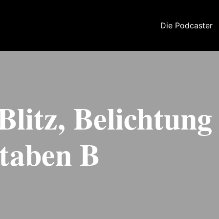
Die Podcaster
Blitz, Belichtung
taben B