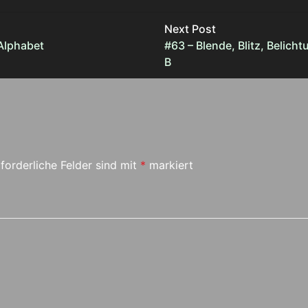
Next Post
Alphabet
#63 – Blende, Blitz, Belic
B
forderliche Felder sind mit
*
markiert