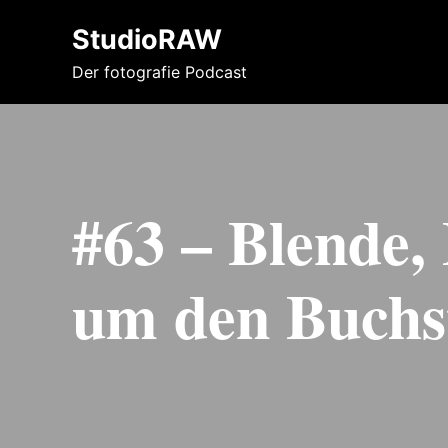
StudioRAW
Der fotografie Podcast
#63 – Blende, 
um den Buchs