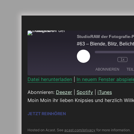
StudioRAW der Fotografie-
#63 – Blende, Blitz, Belic
Play
1x
Episode
ABONNIEREN
TEI
Datei herunterladen
|
In neuem Fenster abspiel
TEILEN
Deezer
Abonnieren:
Deezer
|
Spotify
|
iTunes
Moin Moin ihr lieben Knipsies und herzlich W
RSS FEED
LINK
#63 – BLENDE, BLITZ, BELICHT
JETZT REINHÖREN
EMBED
Hosted on Acast. See
acast.com/privacy
for more information.