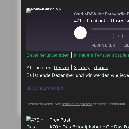
StudioRAW der Fotografie-
#71 – Frontlook – Unser Ja
Play
1x
Episode
ABONNIEREN
TEI
Datei herunterladen
|
In neuem Fenster abspiel
TEILEN
Deezer
Abonnieren:
Deezer
|
Spotify
|
iTunes
Es ist ende Dezember und wir werden wie jedes
RSS FEED
LINK
#71 – FRONTLOOK – UNSER JAH
JETZT REINHÖREN
EMBED
Hosted on Acast. See
acast.com/privacy
for more information.
Prev Post
#70 – Das Fotoalphabet – G – Das F