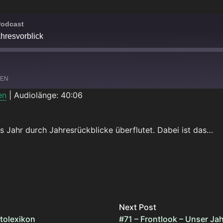
Podcast
hresvorblick
LEN
en
|
Audiolänge: 40:06
Spotify
 Jahr durch Jahresrückblicke überflutet. Dabei ist das…
RESVORBLICK
Next Post
otolexikon
#71 – Frontlook – Unser Ja