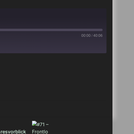
00:00
/
40:06
iTunes
hresvorblick