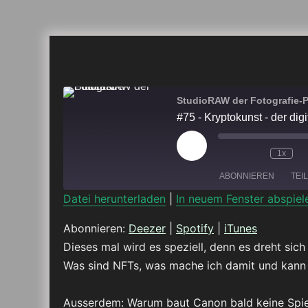
StudioRAW der Fotografie-
#75 - Kryptokunst - der dig
Play
1x
Episode
ABONNIEREN
TEI
Datei herunterladen
|
In neuem Fenster abspiel
TEILEN
Deezer
Abonnieren:
Deezer
|
Spotify
|
iTunes
Dieses mal wird es speziell, denn es dreht sich
RSS FEED
LINK
Was sind NFTs, was mache ich damit und kann
EMBED
Ausserdem: Warum baut Canon bald keine Spi