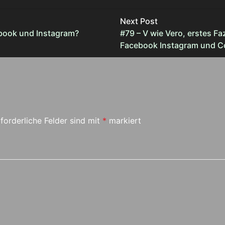
Next Post
ebook und Instagram?
#79 – V wie Vero, erstes Faz
Facebook Instagram und C
forderliche Felder sind mit
*
markiert