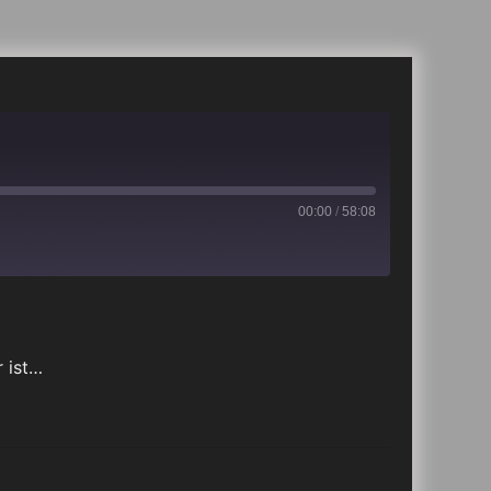
00:00
/
58:08
iTunes
 ist…