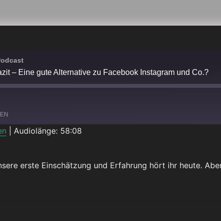
Podcast
azit – Eine gute Alternative zu Facebook Instagram und Co.?
LEN
en
|
Audiolänge: 58:08
Spotify
sere erste Einschätzung und Erfahrung hört ihr heute. Aber
T – EINE GUTE ALTERNATIVE ZU FACEBOOK INSTAGRAM UND CO.?