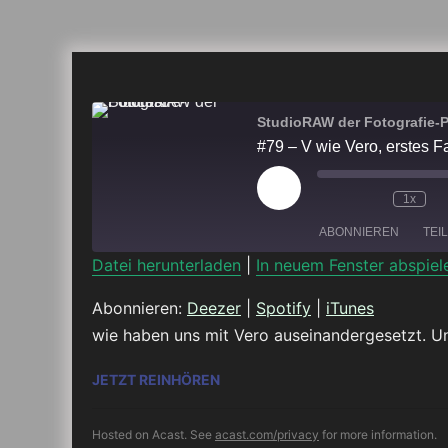
StudioRAW der Fotografie-
#79 – V wie Vero, erstes F
Play
1x
Episode
ABONNIEREN
TEI
Datei herunterladen
|
In neuem Fenster abspiel
TEILEN
Deezer
Abonnieren:
Deezer
|
Spotify
|
iTunes
wie haben uns mit Vero auseinandergesetzt. Un
RSS FEED
LINK
#79 – V WIE VERO, ERSTES FAZI
JETZT REINHÖREN
EMBED
Hosted on Acast. See
acast.com/privacy
for more information.