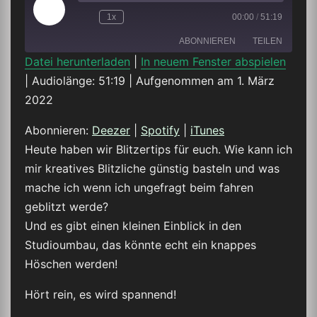
Play
1x
00:00
/
51:19
Episode
ABONNIEREN
TEILEN
Datei herunterladen
|
In neuem Fenster abspielen
|
Audiolänge: 51:19
|
Aufgenommen am 1. März
TEILEN
Deezer
Spotify
2022
iTunes
LINK
Abonnieren:
Deezer
|
Spotify
|
iTunes
RSS FEED
Heute haben wir Blitzertips für euch. Wie kann ich
EMBED
mir kreatives Blitzliche günstig basteln und was
mache ich wenn ich ungefragt beim fahren
geblitzt werde?
Und es gibt einen kleinen Einblick in den
Studioumbau, das könnte echt ein knappes
Höschen werden!
Hört rein, es wird spannend!