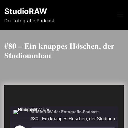
StudioRAW
Me
Der fotografie Podcast
#80 – Ein knappes Höschen, der
Studioumbau
StudioRAW der Fotografie-Podcast
#80 - Ein knappes Höschen, der Studioumbau