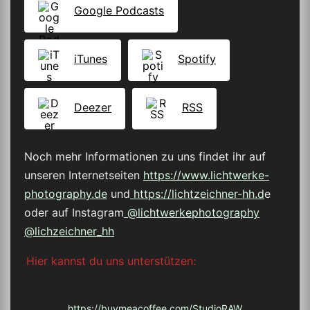
Google Podcasts
iTunes
Spotify
Deezer
RSS
Noch mehr Informationen zu uns findet ihr auf
unseren Internetseiten
https://www.lichtwerke-
photography.de
und
https://lichtzeichner-hh.d
e
oder auf Instagram
@lichtwerkephotography
@lichzeichner_hh
Hier kannst du uns unterstützen:
https://buymeacoffee.com/StudioRAW