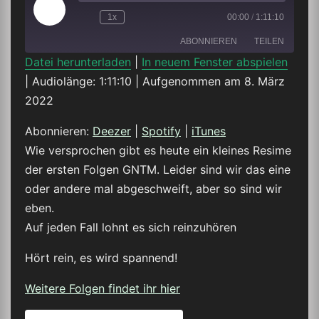
Play
1x
00:00
/
1:11:10
Episode
ABONNIEREN
TEILEN
Datei herunterladen
|
In neuem Fenster abspielen
|
Audiolänge: 1:11:10
|
Aufgenommen am 8. März
TEILEN
Deezer
Spotify
2022
iTunes
LINK
Abonnieren:
Deezer
|
Spotify
|
iTunes
RSS FEED
Wie versprochen gibt es heute ein kleines Resime
EMBED
der ersten Folgen GNTM. Leider sind wir das eine
oder andere mal abgeschweift, aber so sind wir
eben.
Auf jeden Fall lohnt es sich reinzuhören
Hört rein, es wird spannend!
Weitere Folgen findet ihr hier