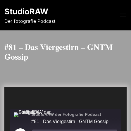
StudioRAW
Me
Der fotografie Podcast
#81 – Das Viergestirn – GNTM
Gossip
StudioRAW der Fotografie-Podcast
#81 - Das Viergestirn - GNTM Gossip