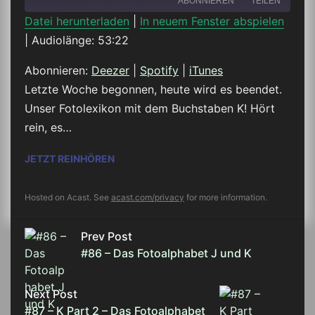
ABONNIEREN
TEILEN
Datei herunterladen
|
In neuem Fenster abspielen
|
Audiolänge: 53:22
TEILEN
Deezer
Spotify
iTunes
Abonnieren:
Deezer
|
Spotify
|
iTunes
LINK
Letzte Woche begonnen, heute wird es beendet.
RSS FEED
Unser Fotolexikon mit dem Buchstaben K! Hört
EMBED
rein, es…
#87 – K PART 2 – DAS FOTOALPHABET
JETZT REINHÖREN
Hosted on Acast. See
acast.com/privacy
for more information.
Prev Post
#86 – Das Fotoalphabet J und K
Next Post
#87 – K Part 2 – Das Fotoalphabet