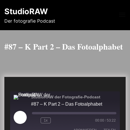
StudioRAW
Me
Der fotografie Podcast
#87 – K Part 2 – Das Fotoalphabet
StudioRAW der Fotografie-Podcast
#87 – K Part 2 – Das Fotoalphabet
Play
1x
00:00
/
53:22
Episode