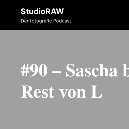
StudioRAW
Der fotografie Podcast
#90 – Sascha
Rest von L