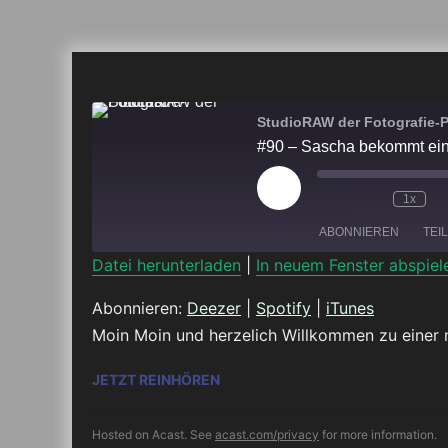
StudioRAW der Fotografie-
#90 – Sascha bekommt ein
Play
1x
Episode
ABONNIEREN
TEI
Datei herunterladen
|
In neuem Fenster abspiel
TEILEN
Deezer
Abonnieren:
Deezer
|
Spotify
|
iTunes
Moin Moin und herzelich Willkommen zu einer
RSS FEED
LINK
#90 – SASCHA BEKOMMT EIN BAB
JETZT REINHÖREN
EMBED
Hosted on Acast. See
acast.com/privacy
for more information.