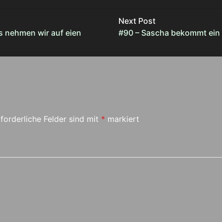
Next Post
s nehmen wir auf eien
#90 – Sascha bekommt ein 
forderliche Felder sind mit
*
markiert