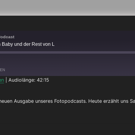
Podcast
 Baby und der Rest von L
LEN
en
|
Audiolänge: 42:15
Spotify
 neuen Ausgabe unseres Fotopodcasts. Heute erzählt uns S
Y UND DER REST VON L