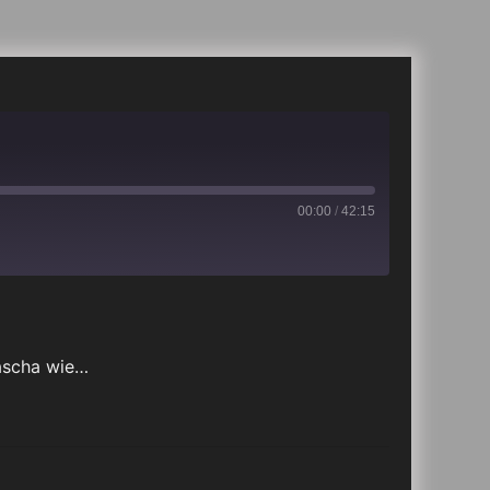
00:00
/
42:15
iTunes
ascha wie…