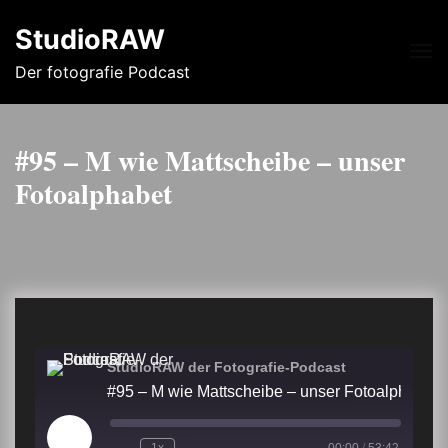
StudioRAW
Me
Der fotografie Podcast
#95 – M wie Mattscheibe – unser
Fotoalphabet
StudioRAW der Fotografie-Podcast
#95 – M wie Mattscheibe – unser Fotoalphabet
Play