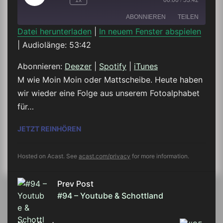
1x
00:00
/
53:42
Episode
ABONNIEREN
TEILEN
Datei herunterladen
|
In neuem Fenster abspielen
|
Audiolänge: 53:42
TEILEN
Deezer
Spotify
iTunes
Abonnieren:
Deezer
|
Spotify
|
iTunes
LINK
M wie Moin Moin oder Mattscheibe. Heute haben
RSS FEED
wir wieder eine Folge aus unserem Fotoalphabet
EMBED
für…
#95 – M WIE MATTSCHEIBE – UNSER FO
JETZT REINHÖREN
Hosted on Acast. See
acast.com/privacy
for more information.
Prev Post
#94 – Youtube & Schottland