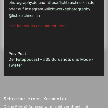
photography.de
und
https://lichtzeichner-hh.d
e
oder auf Instagram
@lichtwerkephotography
@lichzeichner_hh
Hier kannst du uns unterstützen:
Prev Post
Der Fotopodcast – #35 Gurushots und Model-
Twister
Schreibe einen Kommentar
Deine E-Mail-Adresse wird nicht veröffentlicht.