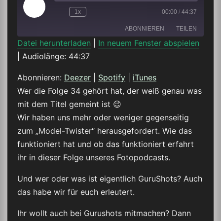
Play
1x
00:00
/
44:37
Episode
ABONNIEREN
TEILEN
Datei herunterladen
|
In neuem Fenster abspielen
|
Audiolänge: 44:37
TEILEN
Deezer
Spotify
iTunes
Abonnieren:
Deezer
|
Spotify
|
iTunes
LINK
Wer die Folge 34 gehört hat, der weiß genau was
RSS FEED
mit dem Titel gemeint ist 😉
EMBED
Wir haben uns mehr oder weniger gegenseitig
zum „Model-Twister“ herausgefordert. Wie das
funktioniert hat und ob das funktioniert erfahrt
ihr in dieser Folge unseres Fotopodcasts.
Und wer oder was ist eigentlich GuruShots? Auch
das habe wir für euch erleutert.
Ihr wollt auch bei Gurushots mitmachen? Dann