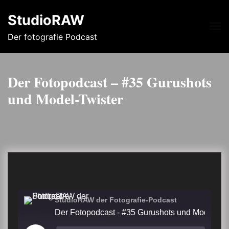
StudioRAW
Me
Der fotografie Podcast
Der Fotopodcast – #35 Gurushots
und Model-Twister
StudioRAW der Fotografie-Podcast
Der Fotopodcast - #35 Gurushots und Mod