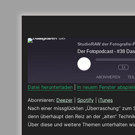
StudioRAW der Fotografie-
Der Fotopodcast - #38 Das
Play
1x
Episode
ABONNIEREN
TEI
Datei herunterladen
|
In neuem Fenster abspiel
TEILEN
Deezer
Abonnieren:
Deezer
|
Spotify
|
iTunes
Nach einer missglückten „Überraschung“ zum S
RSS FEED
LINK
denn überhaupt den Reiz an der „alten“ Technik
Über diese und weitere Themen unterhalten wi
EMBED