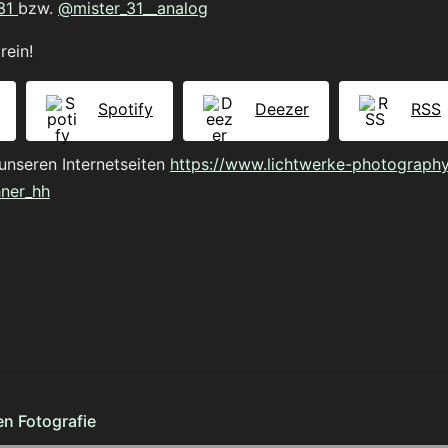
31
bzw.
@mister_31__analog
rein!
Spotify
Deezer
RSS
unseren Internetseiten
https://www.lichtwerke-photography
hner_hh
en Fotografie