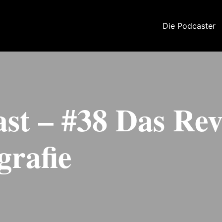
Die Podcaster
st – #38 Das Rev
grafie