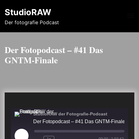
StudioRAW
Me
Der fotografie Podcast
Der Fotopodcast – #41 Das
GNTM-Finale
StudioRAW der Fotografie-Podcast
Der Fotopodcast – #41 Das GNTM-Finale
Play