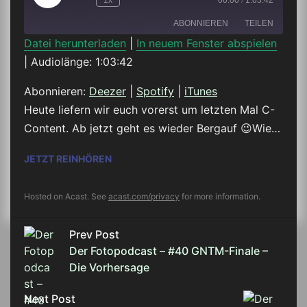
1x
00:00
/
1:03:42
Episode
ABONNIEREN
TEILEN
Datei herunterladen
|
In neuem Fenster abspielen
|
Audiolänge: 1:03:42
TEILEN
Deezer
Spotify
iTunes
Abonnieren:
Deezer
|
Spotify
|
iTunes
LINK
Heute liefern wir euch vorerst um letzten Mal C-
RSS FEED
Content. Ab jetzt geht es wieder Bergauf 😉Wie…
EMBED
DER FOTOPODCAST – #41 DAS GNTM-FIN
JETZT REINHÖREN
Hosted on Acast. See
acast.com/privacy
for more information.
Prev Post
Der Fotopodcast – #40 GNTM-Finale –
Die Vorhersage
Next Post