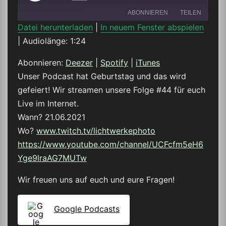
Episode
ABONNIEREN
TEILEN
Datei herunterladen
|
In neuem Fenster abspielen
|
Audiolänge: 1:24
TEILEN
Deezer
Spotify
iTunes
Abonnieren:
Deezer
|
Spotify
|
iTunes
LINK
Unser Podcast hat Geburtstag und das wird
RSS FEED
gefeiert! Wir streamen unsere Folge #44 für euch
EMBED
Live im Internet.
Wann? 21.06.2021
Wo?
www.twitch.tv/lichtwerkephoto
https://www.youtube.com/channel/UCFcfm5eH6
Yge9lraAG7MUTw
Wir freuen uns auf euch und eure Fragen!
Google Podcasts