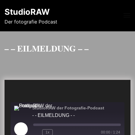
StudioRAW
Me
Der fotografie Podcast
– – EILMELDUNG – –
StudioRAW der Fotografie-Podcast
- - EILMELDUNG - -
Play
1x
00:00
/
1:24