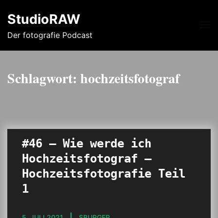
StudioRAW
Me
Der fotografie Podcast
Schlagwort:
hochzeitsfotograf
#46 – Wie werde ich
Hochzeitsfotograf –
Hochzeitsfotografie Teil
1
5. JULI 2021
SBURGER