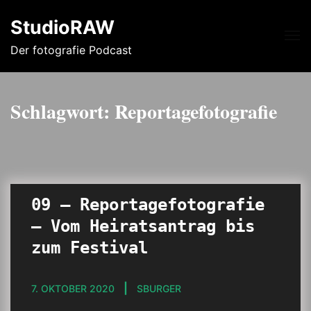
StudioRAW
Me
Der fotografie Podcast
Schlagwort:
Reportagefotografie
09 – Reportagefotografie
– Vom Heiratsantrag bis
zum Festival
7. OKTOBER 2020
SBURGER