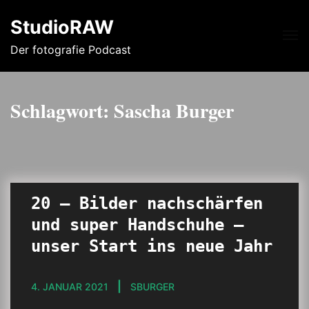
StudioRAW
Me
Der fotografie Podcast
Schlagwort:
Sascha Burger
20 – Bilder nachschärfen
und super Handschuhe –
unser Start ins neue Jahr
4. JANUAR 2021
SBURGER