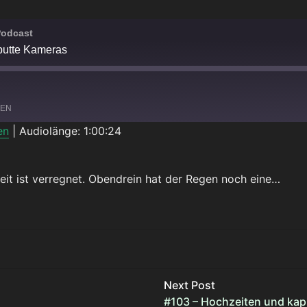
Podcast
putte Kameras
LEN
en
|
Audiolänge: 1:00:24
Spotify
eit ist verregnet. Obendrein hat der Regen noch eine…
TTE KAMERAS
Next Post
#103 – Hochzeiten und ka