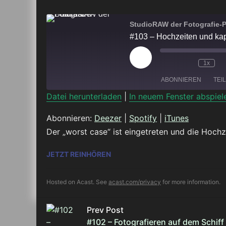
StudioRAW der Fotografie-
#103 – Hochzeiten und ka
Play
1x
Episode
ABONNIEREN
TEI
Datei herunterladen
|
In neuem Fenster abspiel
TEILEN
Deezer
Abonnieren:
Deezer
|
Spotify
|
iTunes
Der „worst case“ ist eingetreten und die Hochz
RSS FEED
LINK
#103 – HOCHZEITEN UND KAPU
JETZT REINHÖREN
EMBED
Hosted on Acast. See
acast.com/privacy
for more information.
Prev Post
#102 – Fotografieren auf dem Schiff