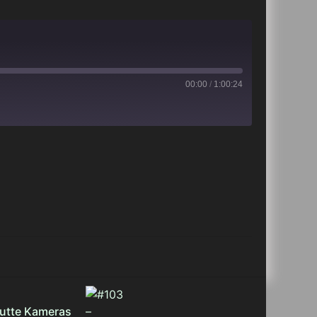
00:00
/
1:00:24
iTunes
putte Kameras