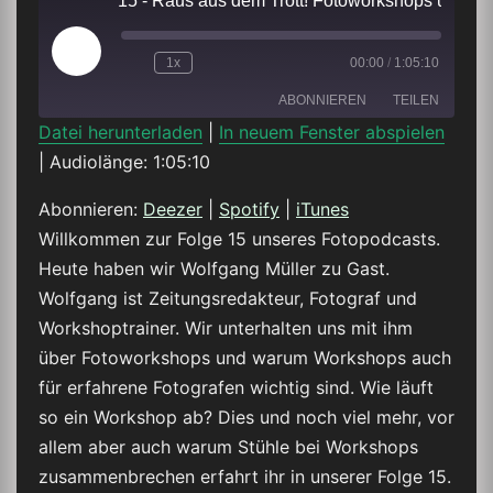
15 - Raus aus dem Trott! Fotoworkshops und warum sie wichtig sind
Play
1x
00:00
/
1:05:10
Episode
ABONNIEREN
TEILEN
Datei herunterladen
|
In neuem Fenster abspielen
|
Audiolänge: 1:05:10
TEILEN
Deezer
Spotify
iTunes
Abonnieren:
Deezer
|
Spotify
|
iTunes
LINK
Willkommen zur Folge 15 unseres Fotopodcasts.
RSS FEED
Heute haben wir Wolfgang Müller zu Gast.
EMBED
Wolfgang ist Zeitungsredakteur, Fotograf und
Workshoptrainer. Wir unterhalten uns mit ihm
über Fotoworkshops und warum Workshops auch
für erfahrene Fotografen wichtig sind. Wie läuft
so ein Workshop ab? Dies und noch viel mehr, vor
allem aber auch warum Stühle bei Workshops
zusammenbrechen erfahrt ihr in unserer Folge 15.