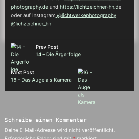
photography.de
und
https://lichtzeichner-hh.d
e
oder auf Instagram
@lichtwerkephotography
@lichzeichner_hh
Prev Post
14 – Die Ärgerfolge
Next Post
16 – Das Auge als Kamera
Schreibe einen Kommentar
Deine E-Mail-Adresse wird nicht veröffentlicht.
Erforderliche Felder sind mit
*
markiert