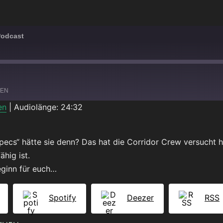
Podcast
LEN
en
|
Audiolänge: 24:32
Spotify
ecs“ hätte sie denn? Das hat die Corridor Crew versucht h
hig ist.
eginn für euch…
Spotify
Deezer
RSS