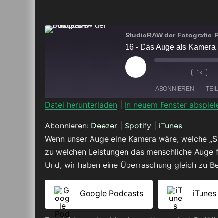
StudioRAW der Fotografie-
16 - Das Auge als Kamera
Play
1x
Episode
ABONNIEREN
TEI
Datei herunterladen
|
In neuem Fenster abspiel
TEILEN
Deezer
Abonnieren:
Deezer
|
Spotify
|
iTunes
Wenn unser Auge eine Kamera wäre, welche „Sp
RSS FEED
LINK
zu welchen Leistungen das menschliche Auge fä
Und, wir haben eine Überraschung gleich zu B
EMBED
Google Podcasts
iTunes