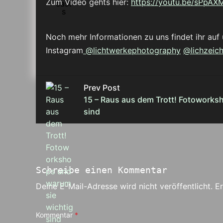
Zum Video gehts hier:
https://youtu.be/sPpA
Noch mehr Informationen zu uns findet ihr auf 
Instagram
@lichtwerkephotography
@lichzeic
Prev Post
15 – Raus aus dem Trott! Fotoworks
sind
Schreibe einen Kommentar
Deine E-Mail-Adresse wird nicht veröffentlicht.
Er
Kommentar
*