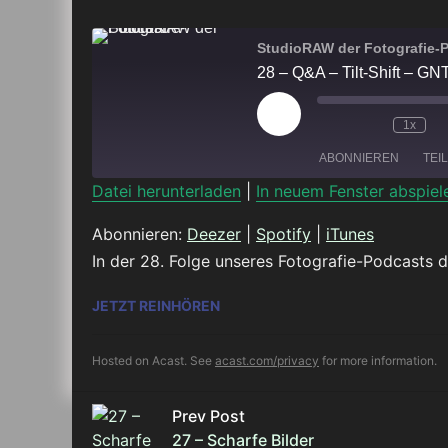
StudioRAW der Fotografie-
28 – Q&A – Tilt-Shift – GN
Play
1x
Episode
ABONNIEREN
TEI
Datei herunterladen
|
In neuem Fenster abspiel
TEILEN
Deezer
Abonnieren:
Deezer
|
Spotify
|
iTunes
In der 28. Folge unseres Fotografie-Podcasts d
RSS FEED
LINK
28 – Q&A – TILT-SHIFT – GNTM U
JETZT REINHÖREN
EMBED
Hosted on Acast. See
acast.com/privacy
for more information.
Prev Post
27 – Scharfe Bilder