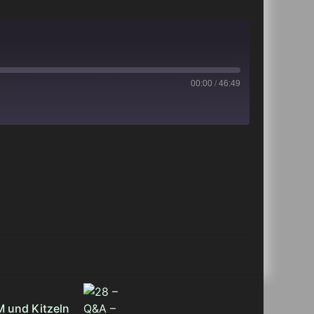
00:00
/
46:49
iTunes
M und Kitzeln