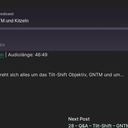
Podcast
TM und Kitzeln
LEN
en
|
Audiolänge: 46:49
Spotify
reht sich alles um das Tilt-Shift Objektiv, GNTM und um…
ND KITZELN
Next Post
28 – Q&A – Tilt-Shift – GNT