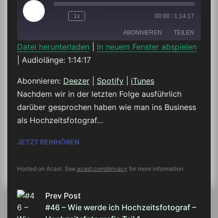
Play
1x
00:00
/
1:14:17
Episode
ABONNIEREN
TEILEN
Datei herunterladen
|
In neuem Fenster abspielen
|
Audiolänge: 1:14:17
TEILEN
Deezer
Spotify
iTunes
Abonnieren:
Deezer
|
Spotify
|
iTunes
LINK
Nachdem wir in der letzten Folge ausführlich
RSS FEED
darüber gesprochen haben wie man ins Business
EMBED
als Hochzeitsfotograf…
#47 – WIE BEREITE ICH MICH AUF EINE 
JETZT REINHÖREN
Hosted on Acast. See
acast.com/privacy
for more information.
Prev Post
#46 – Wie werde ich Hochzeitsfotograf –