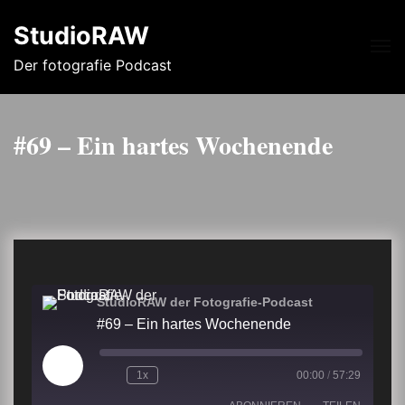
StudioRAW
Me
Der fotografie Podcast
#69 – Ein hartes Wochenende
StudioRAW der Fotografie-Podcast
#69 – Ein hartes Wochenende
Play
1x
00:00
/
57:29
Episode