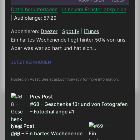
ABONNIEREN
TEILEN
Datei herunterladen
|
In neuem Fenster abspielen
|
Audiolänge: 57:29
TEILEN
Deezer
Spotify
iTunes
Abonnieren:
Deezer
|
Spotify
|
iTunes
LINK
Ein hartes Wochenende liegt hinter 50% von uns.
RSS FEED
Aber was war so hart und hat sich…
EMBED
#69 – EIN HARTES WOCHENENDE
JETZT REINHÖREN
Hosted on Acast. See
acast.com/privacy
for more information.
Prev Post
#68 – Geschenke für und von Fotografen
– Fotochallange #1
Next Post
#69 – Ein hartes Wochenende