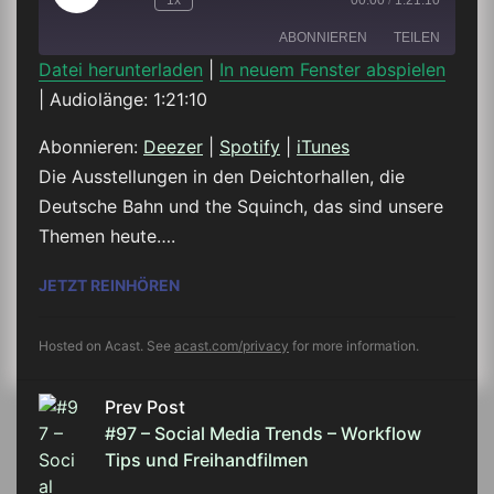
1x
00:00
/
1:21:10
Episode
ABONNIEREN
TEILEN
Datei herunterladen
|
In neuem Fenster abspielen
|
Audiolänge: 1:21:10
TEILEN
Deezer
Spotify
iTunes
Abonnieren:
Deezer
|
Spotify
|
iTunes
LINK
Die Ausstellungen in den Deichtorhallen, die
RSS FEED
Deutsche Bahn und the Squinch, das sind unsere
EMBED
Themen heute….
#98 – IT’S ALL ABOUT THE DEICHTORHAL
JETZT REINHÖREN
Hosted on Acast. See
acast.com/privacy
for more information.
Prev Post
#97 – Social Media Trends – Workflow
Tips und Freihandfilmen