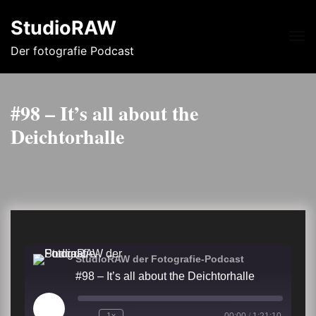
StudioRAW
Me
Der fotografie Podcast
#98 – It’s all about the
Deichtorhalle
StudioRAW der Fotografie-Podcast
#98 – It’s all about the Deichtorhalle
Play