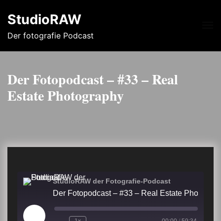
StudioRAW
Me
Der fotografie Podcast
Der Fotopodcast – #33 – Real
Estate Photography
StudioRAW der Fotografie-Podcast
Der Fotopodcast – #33 – Real 
Play