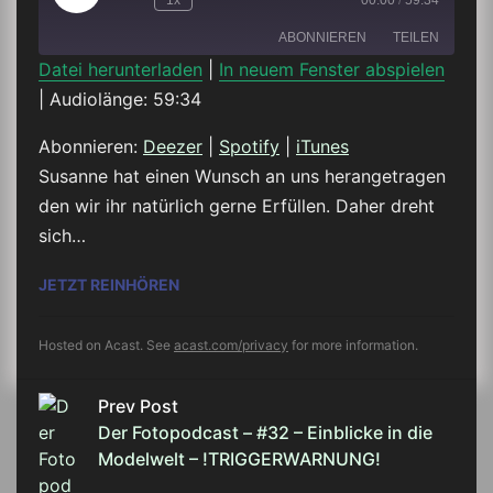
1x
00:00
/
59:34
Episode
ABONNIEREN
TEILEN
Datei herunterladen
|
In neuem Fenster abspielen
|
Audiolänge: 59:34
TEILEN
Deezer
Spotify
iTunes
Abonnieren:
Deezer
|
Spotify
|
iTunes
LINK
Susanne hat einen Wunsch an uns herangetragen
RSS FEED
den wir ihr natürlich gerne Erfüllen. Daher dreht
EMBED
sich…
DER FOTOPODCAST – #33 – REAL ESTA
JETZT REINHÖREN
Hosted on Acast. See
acast.com/privacy
for more information.
Prev Post
Der Fotopodcast – #32 – Einblicke in die
Modelwelt – !TRIGGERWARNUNG!