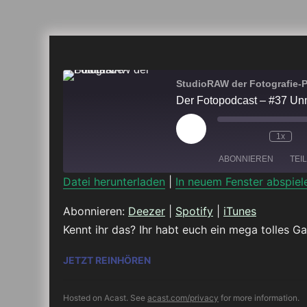
StudioRAW der Fotografie-
Der Fotopodcast – #37 Un
Play
1x
Episode
ABONNIEREN
TEI
Datei herunterladen
|
In neuem Fenster abspiel
TEILEN
Deezer
Abonnieren:
Deezer
|
Spotify
|
iTunes
Kennt ihr das? Ihr habt euch ein mega tolles G
RSS FEED
LINK
DER FOTOPODCAST – #37 UNNÜ
JETZT REINHÖREN
EMBED
Hosted on Acast. See
acast.com/privacy
for more information.