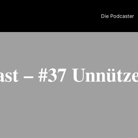
Die Podcaster
ast – #37 Unnütz
e