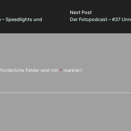
Next Post
e – Speedlights und
Der Fotopodcast – #37 Unn
forderliche Felder sind mit
*
markiert