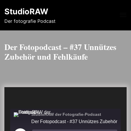
StudioRAW
Me
Der fotografie Podcast
Der Fotopodcast – #37 Unnützes
Zubehör und Fehlkäufe
StudioRAW der Fotografie-Podcast
Der Fotopodcast - #37 Unnützes Zubehör 