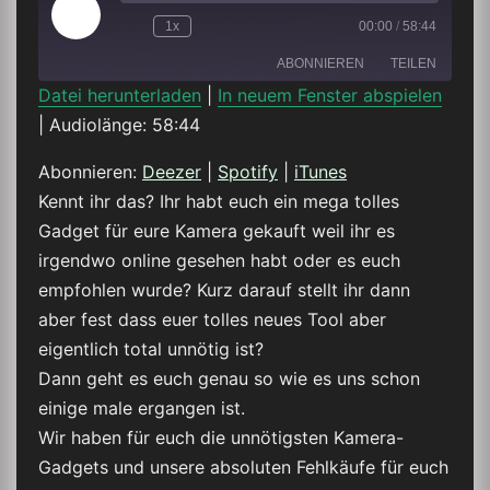
Play
1x
00:00
/
58:44
Episode
ABONNIEREN
TEILEN
Datei herunterladen
|
In neuem Fenster abspielen
|
Audiolänge: 58:44
TEILEN
Deezer
Spotify
iTunes
Abonnieren:
Deezer
|
Spotify
|
iTunes
LINK
Kennt ihr das? Ihr habt euch ein mega tolles
RSS FEED
Gadget für eure Kamera gekauft weil ihr es
EMBED
irgendwo online gesehen habt oder es euch
empfohlen wurde? Kurz darauf stellt ihr dann
aber fest dass euer tolles neues Tool aber
eigentlich total unnötig ist?
Dann geht es euch genau so wie es uns schon
einige male ergangen ist.
Wir haben für euch die unnötigsten Kamera-
Gadgets und unsere absoluten Fehlkäufe für euch