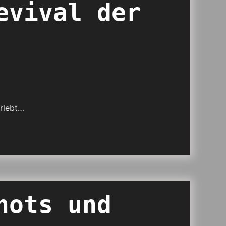
evival der
erlebt…
hots und