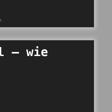
.
l – wie