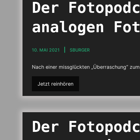
Der Fotopod
analogen Fo
10. MAI 2021
SBURGER
Nach einer missglückten „Überraschung“ zum 
Jetzt reinhören
Der Fotopod