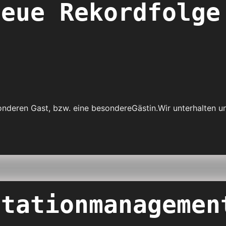
neue Rekordfolge
nderen Gast, bzw. eine besondereGästin.Wir unterhalten un
ctationmanagemen