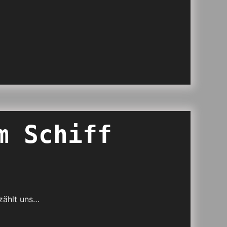
m Schiff
zählt uns…