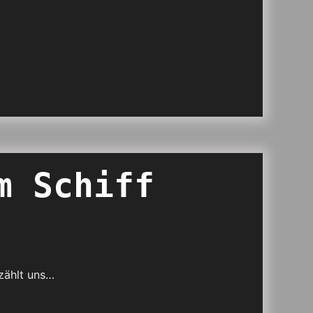
m Schiff
zählt uns…