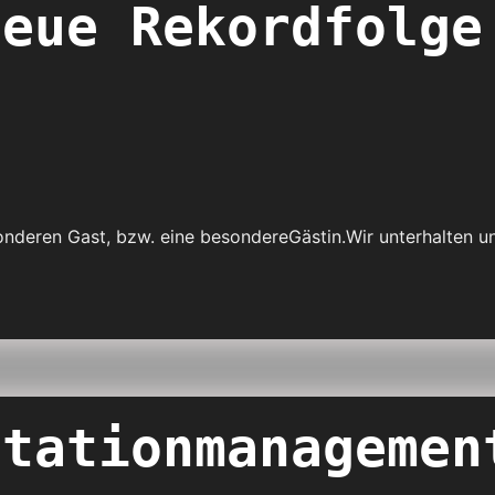
neue Rekordfolge
nderen Gast, bzw. eine besondereGästin.Wir unterhalten un
ctationmanagemen