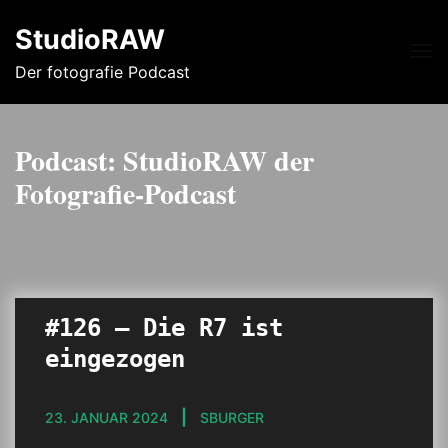
StudioRAW
Me
Der fotografie Podcast
Podcast:
StudioRAW der
Fotografie-Podcast
#126 – Die R7 ist
eingezogen
23. JANUAR 2024
SBURGER